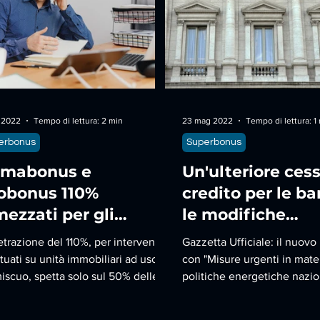
g 2022
Tempo di lettura: 2 min
23 mag 2022
Tempo di lettura: 1
erbonus
Superbonus
smabonus e
Un'ulteriore cess
obonus 110%
credito per le b
mezzati per gli
le modifiche
mobili ad uso
energetiche in
etrazione del 110%, per interventi
Gazzetta Ufficiale: il nuovo
omiscuo. Ecobonus
Gazzetta Ufficial
ttuati su unità immobiliari ad uso
con "Misure urgenti in mater
ordinario escluso.
iscuo, spetta solo sul 50% delle
politiche energetiche nazio
e sostenute.