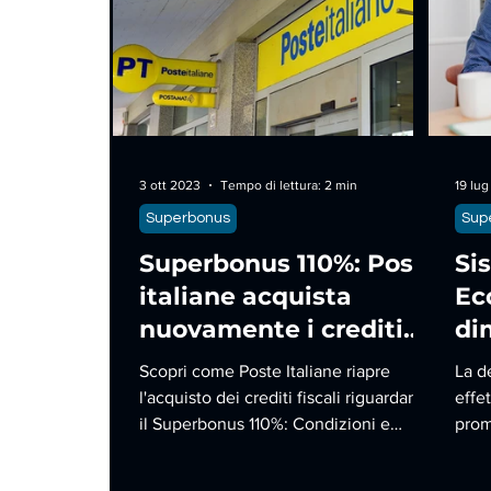
Agevolazioni fiscali
3 ott 2023
Tempo di lettura: 2 min
19 lu
Superbonus
Sup
Superbonus 110%: Poste
Si
italiane acquista
Ec
nuovamente i crediti
di
fiscali se rispettano le
im
Scopri come Poste Italiane riapre
La d
condizioni
pr
l'acquisto dei crediti fiscali riguardanti
effe
il Superbonus 110%: Condizioni e
prom
approfondimenti
spes