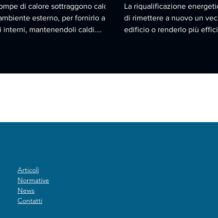
ompe di calore sottraggono calore
La riqualificazione energet
’ambiente esterno, per fornirlo agli
di rimettere a nuovo un ve
i interni, mantenendoli caldi.
edificio o renderlo più effic
armio energetico.
Articoli
Normative
News
Contatti