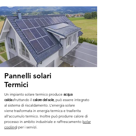
Pannelli solari
Termici
Un impianto solare termico produce
acqua
calda
sfruttando il
calore del sole
,
può essere integrato
al sistema di riscaldamento
.
L’
energia solare
vien
e
trasformata in energia termica e trasferita
all’accumulo termico. Inoltre può produrre calore di
processo in ambito
industriale
e raffrescamento (
solar
cooling
) per i servizi.