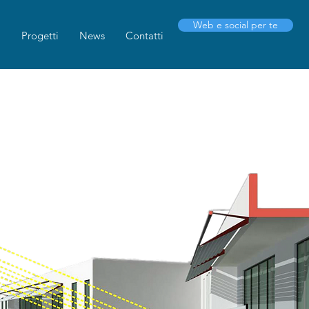
Web e social per te
i
Progetti
News
Contatti