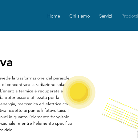
Home
Chi siamo
Servizi
Prodott
ova
revede la trasformazione del parasole
di concentrare la radiazione solare
. L’energia termica è recuperata ad
a poter essere utilizzata per la
 energia, meccanica ed elettrica con
va rispetto ai pannelli fotovoltaici. I
nuti in quanto l’elemento frangisole
zionale, mentre l’elemento specifico
caldaia.