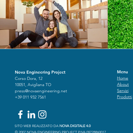
Menu
Nova Engineering Project
Home
Corso Dora, 12
About
10051, Avigliana TO
Servizi
press@novaengineering.net
Prodotti
+39 011 932 7561
SITO WEB REALIZZATO DA
NOVA DIGITALE 4.0
© 2007 NOVA ENGINEERING PROJECT P.IVA 09728860017