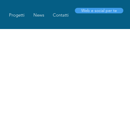
Web e social per te
i
Progetti
News
Contatti