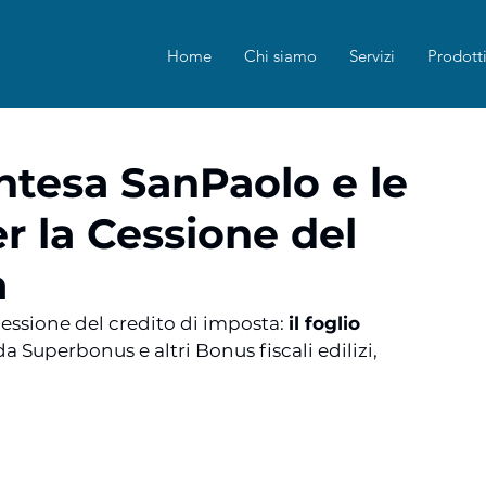
Home
Chi siamo
Servizi
Prodott
ntesa SanPaolo e le
r la Cessione del
a
essione del credito di imposta: 
il foglio 
da Superbonus e altri Bonus fiscali edilizi, 