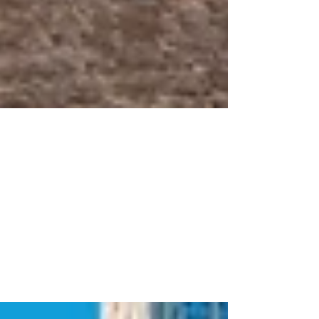
19 apr 2023
Tempo di lettura: 2 min
Novità Superbonus: cessione dei
crediti fino a dieci anni
Un provvedimento firmato dal direttore dell’Agenzia delle
Entrate, Ernesto Maria Ruffini, inaugura un’importante
novità per quanto...