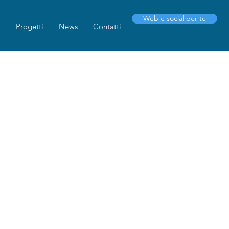
Web e social per te
i
Progetti
News
Contatti