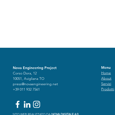
Teleriscaldamento che
Bonus 50%
non funziona? Scopri le
Ristruttur
soluzioni di Nova
Importanti
Engineering Project
Menu
Nova Engineering Project
Home
Corso Dora, 12
About
10051, Avigliana TO
Servizi
press@novaengineering.net
Prodotti
+39 011 932 7561
SITO WEB REALIZZATO DA
NOVA DIGITALE 4.0