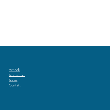
 per le
Bardonecchia: Sei sicur
azioni: Novità
di pagare la giusta tarif
 per il 2025
per il riscaldamento di
casa?
Articoli
Normative
News
Contatti