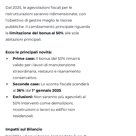
Dal 2025, le agevolazioni fiscali per le 
ristrutturazioni saranno ridimensionate, con 
l’obiettivo di gestire meglio le risorse 
pubbliche. Il cambiamento principale riguarda 
la 
limitazione del bonus al 50%
 alle sole 
abitazioni principali.
Ecco le principali novità:
Prime case:
 Il bonus del 50% rimarrà 
valido per i lavori di manutenzione 
straordinaria, restauro e risanamento 
conservativo.
Seconde case:
 Lo sconto fiscale scenderà 
al 
36%
 dal 
1° gennaio 2025
.
Esclusioni:
 Non saranno più agevolati al 
50% interventi come demolizioni, 
ricostruzioni o lavori su edifici non 
residenziali.
Impatti sul Bilancio