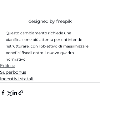
designed by freepik
Questo cambiamento richiede una 
pianificazione più attenta per chi intende 
ristrutturare, con l’obiettivo di massimizzare i 
benefici fiscali entro il nuovo quadro 
normativo.
Edilizia
Superbonus
Incentivi statali