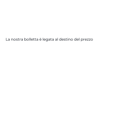
La nostra bolletta è legata al destino del prezzo 
del gas, sarà sempre più elevata. Dobbiamo 
intervenire subito.
Soluzioni rinnovabili
Pannelli solari termici e fotovoltaici
Energia
Inquinamento