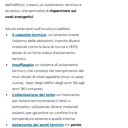
dell’edificio, creano un isolamento termico e 
acustico, che permette di 
risparmiare sui 
costi energetici
.
Alcuni interventi sull’involucro edilizio:
Il cappotto termico
: un isolante riveste 
l’esterno delle abitazioni, tramite diversi 
materiali come la lana di roccia o l'EPS, 
dotati di un forte indice d'isolamento 
termico.
Insufflaggio
: 
un sistema di isolamento 
termico che consiste nel riempimento dei 
muri dotati di intercapedine
 (muri a cassa 
vuota),  tipici degli edifici degli anni ’60 agli 
anni ’90 compresi.
Coibentazione del tetto
: 
un intervento 
per isolare termicamente il tetto o 
sottotetto, utilizzando diversi materiali 
isolanti, per garantire un confine fra le 
temperature esterne e quelle interne.
Isolamento dei ponti termici
: 
Un 
ponte 