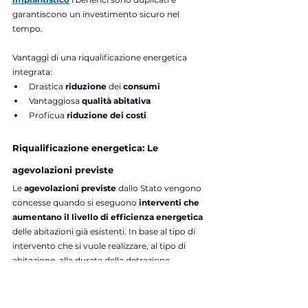
garantiscono un investimento sicuro nel 
tempo.
Vantaggi di una riqualificazione energetica 
integrata:
Drastica 
riduzione 
dei 
consumi
Vantaggiosa
 qualità abitativa 
Proficua
 riduzione dei costi
Riqualificazione energetica: Le 
agevolazioni previste
Le 
agevolazioni previste 
dallo Stato vengono 
concesse quando
si eseguono 
interventi che 
aumentano il livello di efficienza energetica
delle abitazioni già esistenti. In base al tipo di 
intervento che si vuole realizzare, al tipo di 
abitazione, alla durata della detrazione, 
esistono diversi tipi di bonus da utilizzare. Ecco 
la nostra 
tabella che riassume i bonus attivi.