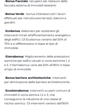
-
Bonus Facciate
: recupero e/o restauro della 
facciata esterna di immobili esistenti.
-Bonus Verde
:  bonus interessa tutti i lavori 
effettuati per ristrutturare terrazzi, balconi e 
giardini.
-
Ecobonus
: elaborato per sostenere gli 
interventi mirati all'efficientamento energetico 
degli edifici. Gli Ecobonus variano dal 50% al 
75% e si differenziano in base al tipo di 
immobile.
-
Sismabonus
: Miglioramento delle prestazioni 
sismiche per edifici situati in zone sismiche 1, 2 
e 3. Il Sismabonus varia dal 50% all’85% in base 
al tipo di immobile.
-
Bonus barriere architettoniche
: Interventi 
per eliminazione delle barriere architettoniche.
-
Ecosismabonus
: Interventi su parti comuni di 
immobili in zona sismica 1,2 o 3, che 
conseguono la riduzione di una classe di 
rischio sismico. Gli interventi variano dall’80% 